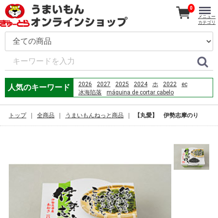
0
メニュー
カテゴリ
2026
2027
2025
2024
ホ
2022
ec
人気のキーワード
冰海陷落
máquina de cortar cabelo
www.gywh.com.cn
サメのタレ
pcマックス
築地 ホ ク
pc
まぐろ 三昧 詰合せ
トップ
全商品
うまいもんねっと商品
【丸愛】 伊勢志摩のり
Which planet has the largest volcano in the solar
system?popular=1
so-net
chili
牛肉
ecナビ