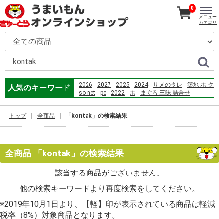
0
メニュー
カテゴリ
2026
2027
2025
2024
サメのタレ
築地 ホ ク
人気のキーワード
so-net
pc
2022
ホ
まぐろ 三昧 詰合せ
máquina de cortar cabelo
pcマックス
www.gywh.com.cn
トップ
全商品
「kontak」の検索結果
Which planet has the largest volcano in the solar
system?popular=1
冰海陷落
かまぼこ
ec
伊勢うどん
GAH-117
全商品 「kontak」の検索結果
該当する商品がございません。
他の検索キーワードより再度検索をしてください。
※2019年10月1日より、【軽】印が表示されている商品は軽減
税率（8%）対象商品となります。