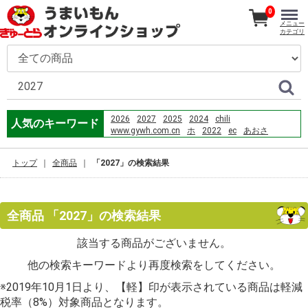
0
メニュー
カテゴリ
2026
2027
2025
2024
chili
人気のキーワード
www.gywh.com.cn
ホ
2022
ec
あおさ
Which planet has the largest volcano in the solar
system?popular=1
トップ
全商品
「2027」の検索結果
pcマックス
m
築地 ホ ク
máquina de cortar cabelo
kinky_katie6
chili'
冰海陷落
so-net
サメのタレ
全商品 「2027」の検索結果
該当する商品がございません。
他の検索キーワードより再度検索をしてください。
※2019年10月1日より、【軽】印が表示されている商品は軽減
税率（8%）対象商品となります。