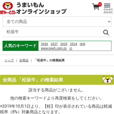
0
メニュー
カテゴリ
2026
2027
2025
2024
chili
人気のキーワード
www.gywh.com.cn
ホ
Which planet has the largest volcano in the solar
system?popular=1
トップ
全商品
「松坂牛」の検索結果
2022
あおさ
m
kinky_katie6
máquina de cortar cabelo
chili'
so-net
pc
サメのタレ
築地 ホ ク
冰海陷落
ec
全商品 「松坂牛」の検索結果
該当する商品がございません。
他の検索キーワードより再度検索をしてください。
※2019年10月1日より、【軽】印が表示されている商品は軽減
税率（8%）対象商品となります。